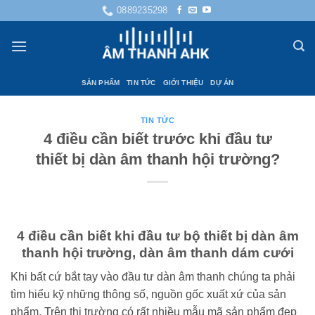
Bỏ
0889235298
qua
nội
dung
SẢN PHẨM
TIN TỨC
GIỚI THIỆU
DỰ ÁN
TIN TỨC
4 điều cần biết trước khi đầu tư
thiết bị dàn âm thanh hội trường?
4 điều cần biết khi đầu tư bộ thiết bị dàn âm
thanh hội trường, dàn âm thanh dám cưới
Khi bất cứ bắt tay vào đầu tư dàn âm thanh chúng ta phải
tìm hiểu kỹ những thông số, nguồn gốc xuất xứ của sản
phẩm. Trên thị trường có rất nhiều mẫu mã sản phẩm đẹp