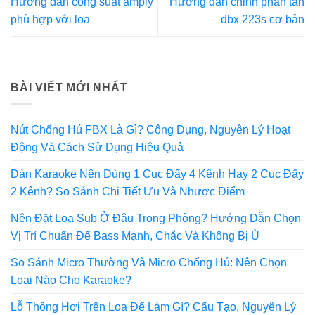
Hướng dẫn công suất amply
Hướng dẫn chỉnh phân tần
phù hợp với loa
dbx 223s cơ bản
BÀI VIẾT MỚI NHẤT
Nút Chống Hú FBX Là Gì? Công Dụng, Nguyên Lý Hoạt
Động Và Cách Sử Dụng Hiệu Quả
Dàn Karaoke Nên Dùng 1 Cục Đẩy 4 Kênh Hay 2 Cục Đẩy
2 Kênh? So Sánh Chi Tiết Ưu Và Nhược Điểm
Nên Đặt Loa Sub Ở Đâu Trong Phòng? Hướng Dẫn Chọn
Vị Trí Chuẩn Để Bass Mạnh, Chắc Và Không Bị Ù
So Sánh Micro Thường Và Micro Chống Hú: Nên Chọn
Loại Nào Cho Karaoke?
Lỗ Thông Hơi Trên Loa Để Làm Gì? Cấu Tạo, Nguyên Lý