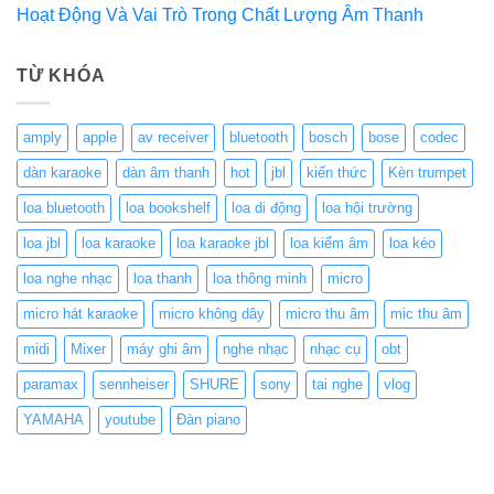
Hoạt Động Và Vai Trò Trong Chất Lượng Âm Thanh
TỪ KHÓA
amply
apple
av receiver
bluetooth
bosch
bose
codec
dàn karaoke
dàn âm thanh
hot
jbl
kiến thức
Kèn trumpet
loa bluetooth
loa bookshelf
loa di động
loa hội trường
loa jbl
loa karaoke
loa karaoke jbl
loa kiểm âm
loa kéo
loa nghe nhạc
loa thanh
loa thông minh
micro
micro hát karaoke
micro không dây
micro thu âm
mic thu âm
midi
Mixer
máy ghi âm
nghe nhạc
nhạc cụ
obt
paramax
sennheiser
SHURE
sony
tai nghe
vlog
YAMAHA
youtube
Đàn piano