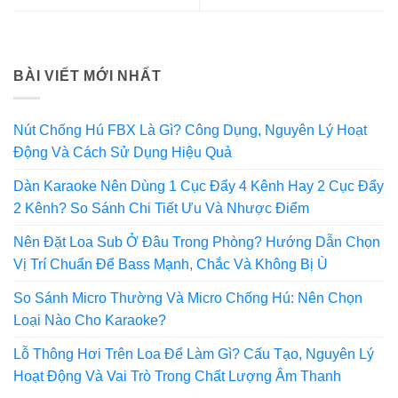
BÀI VIẾT MỚI NHẤT
Nút Chống Hú FBX Là Gì? Công Dụng, Nguyên Lý Hoạt
Động Và Cách Sử Dụng Hiệu Quả
Dàn Karaoke Nên Dùng 1 Cục Đẩy 4 Kênh Hay 2 Cục Đẩy
2 Kênh? So Sánh Chi Tiết Ưu Và Nhược Điểm
Nên Đặt Loa Sub Ở Đâu Trong Phòng? Hướng Dẫn Chọn
Vị Trí Chuẩn Để Bass Mạnh, Chắc Và Không Bị Ù
So Sánh Micro Thường Và Micro Chống Hú: Nên Chọn
Loại Nào Cho Karaoke?
Lỗ Thông Hơi Trên Loa Để Làm Gì? Cấu Tạo, Nguyên Lý
Hoạt Động Và Vai Trò Trong Chất Lượng Âm Thanh