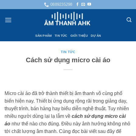
Bỏ
0889235298
qua
nội
dung
SẢN PHẨM
TIN TỨC
GIỚI THIỆU
DỰ ÁN
TIN TỨC
Cách sử dụng micro cài áo
Micro cài áo đã trở thành thiết bị âm thanh vô cùng phổ
biến hiện nay. Thiết bị ứng dụng rộng rãi trong giảng dạy,
thuyết trình, bán hàng hay biểu diễn nghệ thuật. Tuy nhiên
nhiều người dùng lại lạ lẫm về
cách sử dụng micro cài
áo
như thế nào cho đúng. Điều này ảnh hưởng không nhỏ
tới chất lượng âm thanh. Cùng đọc bài viết sau đây để