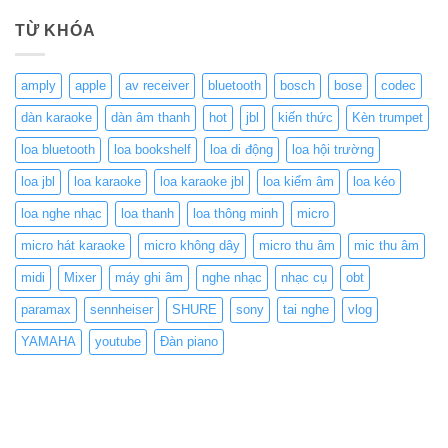
TỪ KHÓA
amply
apple
av receiver
bluetooth
bosch
bose
codec
dàn karaoke
dàn âm thanh
hot
jbl
kiến thức
Kèn trumpet
loa bluetooth
loa bookshelf
loa di động
loa hội trường
loa jbl
loa karaoke
loa karaoke jbl
loa kiểm âm
loa kéo
loa nghe nhạc
loa thanh
loa thông minh
micro
micro hát karaoke
micro không dây
micro thu âm
mic thu âm
midi
Mixer
máy ghi âm
nghe nhạc
nhạc cụ
obt
paramax
sennheiser
SHURE
sony
tai nghe
vlog
YAMAHA
youtube
Đàn piano