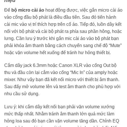
hiệu
Để
bộ micro cài áo
hoạt động được, việc gắn micro cài áo
vào cổng đầu bộ phát là điều đầu tiên. Sau đó tiến hành
cài mic vào vị trí thích hợp trên cổ áo. Tiếp đó, luồn dây kết
nối với bộ phát và cài bộ phát ra phía sau phần hông, hoặc
lưng. Cần lưu ý trước khi gắn mic cài áo vào bộ phát bạn
phải khóa âm thanh bằng cách chuyển sang chế độ “Mute”
hoặc vặn volume hết xuống để tránh hư hỏng thiết bị.
Cắm dây jack 6.3mm hoặc Canon XLR vào cổng Out bộ
thu và đầu còn lại cắm vào cổng “Mic In” của amply hoặc
mixer.
Như vậy bạn đã kết nối micro với thiết bị âm thanh.
Sau đấy mở volume lên và test âm thanh cho phù hợp với
nhu cầu sử dụng.
Lưu ý: khi cắm dây kết nối bạn phải vặn volume xướng
mức thấp nhất. Nhằm tránh âm thanh lớn quá mức làm
hỏng loa sau đó bạn cần vặn volume tăng dần. Chỉnh EQ