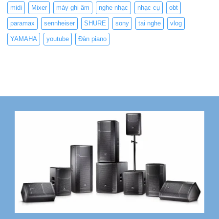
midi
Mixer
máy ghi âm
nghe nhạc
nhạc cụ
obt
paramax
sennheiser
SHURE
sony
tai nghe
vlog
YAMAHA
youtube
Đàn piano