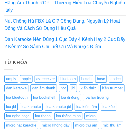
Hãng Âm Thanh RCF – Thương Hiệu Loa Chuyên Nghiệp
Italy
Nút Chống Hú FBX Là Gì? Công Dụng, Nguyên Lý Hoạt
Động Và Cách Sử Dụng Hiệu Quả
Dàn Karaoke Nên Dùng 1 Cục Đẩy 4 Kênh Hay 2 Cục Đẩy
2 Kênh? So Sánh Chi Tiết Ưu Và Nhược Điểm
TỪ KHÓA
amply
apple
av receiver
bluetooth
bosch
bose
codec
dàn karaoke
dàn âm thanh
hot
jbl
kiến thức
Kèn trumpet
loa bluetooth
loa bookshelf
loa di động
loa hội trường
loa jbl
loa karaoke
loa karaoke jbl
loa kiểm âm
loa kéo
loa nghe nhạc
loa thanh
loa thông minh
micro
micro hát karaoke
micro không dây
micro thu âm
mic thu âm