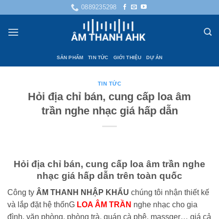
Bỏ
0889235298
qua
nội
dung
SẢN PHẨM
TIN TỨC
GIỚI THIỆU
DỰ ÁN
TIN TỨC
Hỏi địa chỉ bán, cung cấp loa âm
trần nghe nhạc giá hấp dẫn
Hỏi địa chỉ bán, cung cấp loa âm trần nghe
nhạc giá hấp dẫn trên toàn quốc
Công ty
ÂM THANH NHẬP KHẨU
chúng tôi nhận thiết kế
và lắp đặt hệ thốnG
LOA ÂM TRẦN
nghe nhạc cho gia
đình, văn phòng, phòng trà, quán cà phê, massger… giá cả