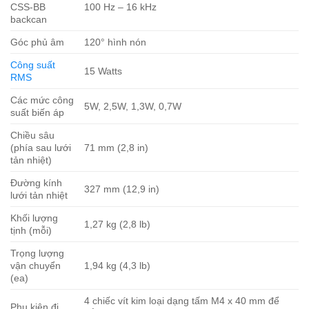
CSS-BB
100 Hz – 16 kHz
backcan
Góc phủ âm
120° hình nón
Công suất
15 Watts
RMS
Các mức công
5W, 2,5W, 1,3W, 0,7W
suất biến áp
Chiều sâu
(phía sau lưới
71 mm (2,8 in)
tản nhiệt)
Đường kính
327 mm (12,9 in)
lưới tản nhiệt
Khối lượng
1,27 kg (2,8 lb)
tịnh (mỗi)
Trọng lượng
vận chuyển
1,94 kg (4,3 lb)
(ea)
4 chiếc vít kim loại dạng tấm M4 x 40 mm để
Phụ kiện đi