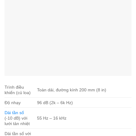
Trình điều
Toàn dải, đường kính 200 mm (8 in)
khiển (củ loa)
Độ nhạy
96 dB (2k – 6k Hz)
Dải tần số
(-10 dB) với
55 Hz – 16 kHz
lưới tản nhiệt
Dải tần số với