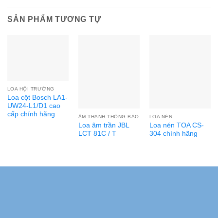
SẢN PHẨM TƯƠNG TỰ
LOA HỘI TRƯỜNG
Loa cột Bosch LA1-
UW24-L1/D1 cao
cấp chính hãng
ÂM THANH THÔNG BÁO
LOA NÉN
Loa âm trần JBL
Loa nén TOA CS-
LCT 81C / T
304 chính hãng