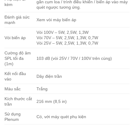
gắn cụm loa / trình điều khiển / biến áp vào máy
kèm
quét ngược tương ứng.
Đánh giá sức
Xem vòi máy biến áp
mạnh
Vòi 100V – 5W, 2,5W, 1,3W
Vòi biến áp
Vòi 70V – 5W, 2,5W, 1,3W, 0,7W
Vòi 25V – 5W, 2,5W, 1,3W, 0,7W
Cường độ âm
SPL tối đa
103 dB (vòi 25V / 70V / 100V trên cùng)
(1m)
Kết nối đầu
Dây điện trần
vào
Màu sắc
Trắng
Kích thước cắt
216 mm (8,5 in)
trần
Sử dụng
Có, với máy quét phụ kiện
Plenum