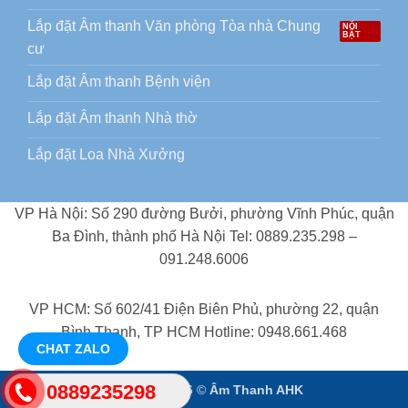
Lắp đặt Âm thanh Văn phòng Tòa nhà Chung
cư
Lắp đặt Âm thanh Bệnh viện
Lắp đặt Âm thanh Nhà thờ
Lắp đặt Loa Nhà Xưởng
VP Hà Nội: Số 290 đường Bưởi, phường Vĩnh Phúc, quận
Ba Đình, thành phố Hà Nội Tel: 0889.235.298 –
091.248.6006
VP HCM: Số 602/41 Điện Biên Phủ, phường 22, quận
Bình Thạnh, TP HCM Hotline: 0948.661.468
CHAT ZALO
0889235298
Copyright 2026 ©
Âm Thanh AHK