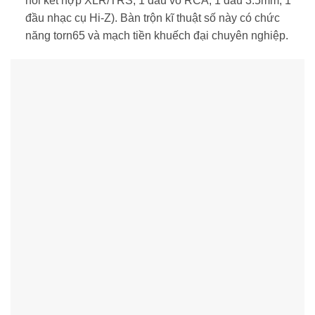
nổi kết hợp XLR/TRS, 1 đầu vò RCA, 1 đầu 3.5mm, 1
đầu nhạc cụ Hi-Z). Bàn trộn kĩ thuật số này có chức
năng torn65 và mạch tiền khuếch đại chuyên nghiệp.