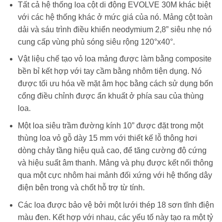
Tất cả hệ thống loa cột di động EVOLVE 30M khác biệt
với các hệ thống khác ở mức giá của nó. Mảng cột toàn
dải và sáu trình điều khiển neodymium 2,8” siêu nhẹ nó
cung cấp vùng phủ sóng siêu rộng 120°x40°.
Vật liệu chế tạo vỏ loa mảng được làm bằng composite
bền bỉ kết hợp với tay cầm bằng nhôm tiện dụng. Nó
được tối ưu hóa về mặt âm học bằng cách sử dụng bốn
cổng điều chỉnh được ẩn khuất ở phía sau của thùng
loa.
Một loa siêu trầm đường kính 10” được đặt trong một
thùng loa vỏ gỗ dày 15 mm với thiết kế lỗ thông hơi
dòng chảy tầng hiệu quả cao, để tăng cường độ cứng
và hiệu suất âm thanh. Mảng và phụ được kết nối thông
qua một cực nhôm hai mảnh đối xứng với hệ thống dây
điện bên trong và chốt hỗ trợ từ tính.
Các loa được bảo vệ bởi một lưới thép 18 sơn tĩnh điện
màu đen. Kết hợp với nhau, các yếu tố này tạo ra một tỷ