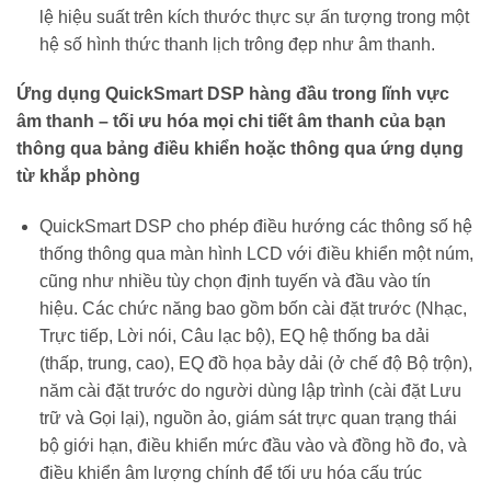
lệ hiệu suất trên kích thước thực sự ấn tượng trong một
hệ số hình thức thanh lịch trông đẹp như âm thanh.
Ứng dụng QuickSmart DSP hàng đầu trong lĩnh vực
âm thanh – tối ưu hóa mọi chi tiết âm thanh của bạn
thông qua bảng điều khiển hoặc thông qua ứng dụng
từ khắp phòng
QuickSmart DSP cho phép điều hướng các thông số hệ
thống thông qua màn hình LCD với điều khiển một núm,
cũng như nhiều tùy chọn định tuyến và đầu vào tín
hiệu. Các chức năng bao gồm bốn cài đặt trước (Nhạc,
Trực tiếp, Lời nói, Câu lạc bộ), EQ hệ thống ba dải
(thấp, trung, cao), EQ đồ họa bảy dải (ở chế độ Bộ trộn),
năm cài đặt trước do người dùng lập trình (cài đặt Lưu
trữ và Gọi lại), nguồn ảo, giám sát trực quan trạng thái
bộ giới hạn, điều khiển mức đầu vào và đồng hồ đo, và
điều khiển âm lượng chính để tối ưu hóa cấu trúc