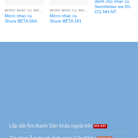
dành cho nhạc cụ
Sennheiser ew D1-
MICRO NHẠC CỤ, MIC THU ÂM
MICRO NHẠC CỤ, MIC THU ÂM
CI1-NH-NT
Micro nhạc cụ
Micro nhạc cụ
Shure BETA 56A
Shure BETA 181
Lắp đặt Âm thanh Sân khấu ngoài trời