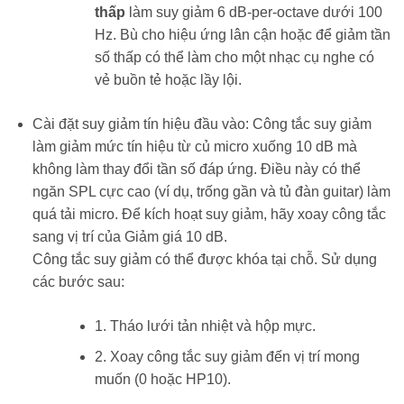
thấp
làm suy giảm 6 dB-per-octave dưới 100
Hz. Bù cho hiệu ứng lân cận hoặc để giảm tần
số thấp có thể làm cho một nhạc cụ nghe có
vẻ buồn tẻ hoặc lầy lội.
Cài đặt suy giảm tín hiệu đầu vào: Công tắc suy giảm
làm giảm mức tín hiệu từ củ micro xuống 10 dB mà
không làm thay đổi tần số đáp ứng. Điều này có thể
ngăn SPL cực cao (ví dụ, trống gần và tủ đàn guitar) làm
quá tải micro. Để kích hoạt suy giảm, hãy xoay công tắc
sang vị trí của Giảm giá 10 dB.
Công tắc suy giảm có thể được khóa tại chỗ. Sử dụng
các bước sau:
1. Tháo lưới tản nhiệt và hộp mực.
2. Xoay công tắc suy giảm đến vị trí mong
muốn (0 hoặc HP10).