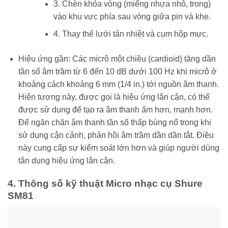
3. Chèn khóa vòng (miếng nhựa nhỏ, trong)
vào khu vực phía sau vòng giữa pin và khe.
4. Thay thế lưới tản nhiệt và cụm hộp mực.
Hiệu ứng gần: Các micrô một chiều (cardioid) tăng dần
tần số âm trầm từ 6 đến 10 dB dưới 100 Hz khi micrô ở
khoảng cách khoảng 6 mm (1/4 in.) tới nguồn âm thanh.
Hiện tượng này, được gọi là hiệu ứng lân cận, có thể
được sử dụng để tạo ra âm thanh ấm hơn, mạnh hơn.
Để ngăn chặn âm thanh tần số thấp bùng nổ trong khi
sử dụng cận cảnh, phản hồi âm trầm dần dần tắt. Điều
này cung cấp sự kiểm soát lớn hơn và giúp người dùng
tận dụng hiệu ứng lân cận.
4. Thông số kỹ thuật Micro nhạc cụ Shure
SM81