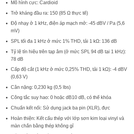
Mô hình cực: Cardioid
Trở kháng đầu ra: 150 (85 Ω thực tế)
Độ nhạy ở 1 kHz, điện áp mạch mở: -45 dBV / Pa (5,6
mV)
SPL tối đa 1 kHz ở mức 1% THD, tải 1 kΩ: 136 dB
Tỷ lệ tín hiệu trên tạp âm (ở mức SPL 94 dB tại 1 kHz):
78 dB
Cấp độ cắt (1 kHz ở mức 0,25% THD, tải 1 kΩ): -4 dBV
(0,63 V)
Cân nặng: 0,230 kg (0,5 lbs)
Công tắc suy hao: 0 hoặc dB10 dB, có thể khóa
Chuẩn kết nối: Sử dụng jack ba pin (XLR), đực
Hoàn thiện: Kết cấu thép với lớp sơn kim loại vinyl và
màn chắn bằng thép không gỉ