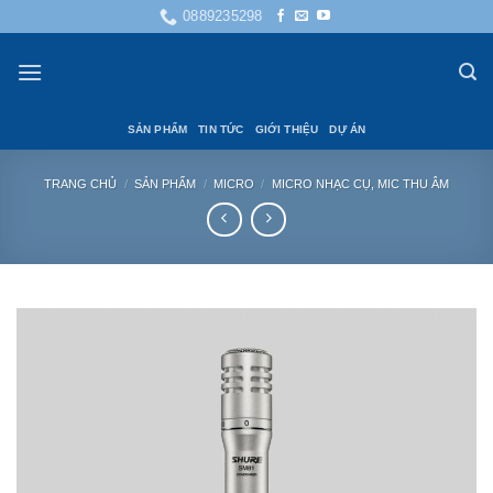
Bỏ
0889235298
qua
nội
dung
SẢN PHẨM
TIN TỨC
GIỚI THIỆU
DỰ ÁN
TRANG CHỦ
/
SẢN PHẨM
/
MICRO
/
MICRO NHẠC CỤ, MIC THU ÂM