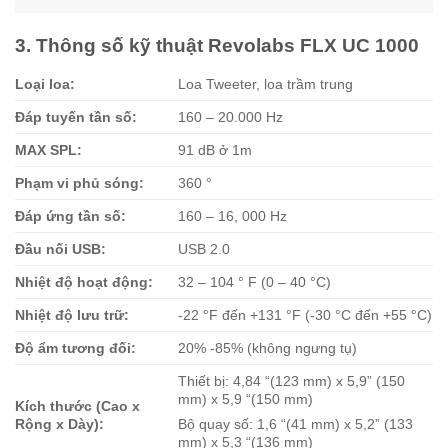
3. Thông số kỹ thuật Revolabs FLX UC 1000
Loại loa:
Loa Tweeter, loa trầm trung
Đáp tuyến tần số:
160 – 20.000 Hz
MAX SPL:
91 dB ở 1m
Phạm vi phủ sóng:
360 °
Đáp ứng tần số:
160 – 16, 000 Hz
Đầu nối USB:
USB 2.0
Nhiệt độ hoạt động:
32 – 104 ° F (0 – 40 °C)
Nhiệt độ lưu trữ:
-22 °F đến +131 °F (-30 °C đến +55 °C)
Độ ẩm tương đối:
20% -85% (không ngưng tụ)
Thiết bị: 4,84 “(123 mm) x 5,9” (150
mm) x 5,9 “(150 mm)
Kích thước (Cao x
Rộng x Dày):
Bộ quay số: 1,6 “(41 mm) x 5,2” (133
mm) x 5,3 “(136 mm)