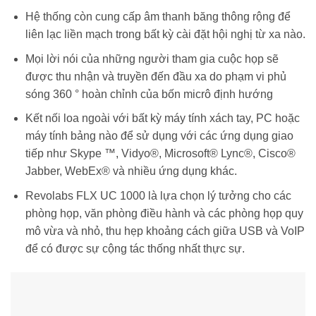
Hệ thống còn cung cấp âm thanh băng thông rộng để
liên lạc liền mạch trong bất kỳ cài đặt hội nghị từ xa nào.
Mọi lời nói của những người tham gia cuộc họp sẽ
được thu nhận và truyền đến đầu xa do phạm vi phủ
sóng 360 ° hoàn chỉnh của bốn micrô định hướng
Kết nối loa ngoài với bất kỳ máy tính xách tay, PC hoặc
máy tính bảng nào để sử dụng với các ứng dụng giao
tiếp như Skype ™, Vidyo®, Microsoft® Lync®, Cisco®
Jabber, WebEx® và nhiều ứng dụng khác.
Revolabs FLX UC 1000 là lựa chọn lý tưởng cho các
phòng họp, văn phòng điều hành và các phòng họp quy
mô vừa và nhỏ, thu hẹp khoảng cách giữa USB và VoIP
để có được sự cộng tác thống nhất thực sự.