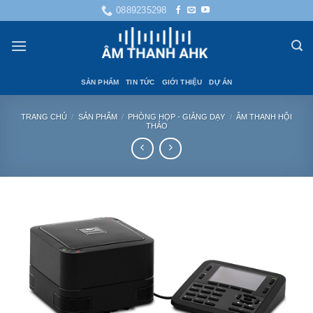
Bỏ
0889235298
qua
nội
dung
SẢN PHẨM
TIN TỨC
GIỚI THIỆU
DỰ ÁN
TRANG CHỦ
/
SẢN PHẨM
/
PHÒNG HỌP - GIẢNG DẠY
/
ÂM THANH HỘI
THẢO