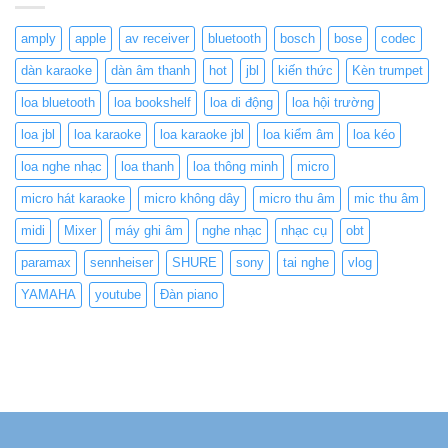
amply
apple
av receiver
bluetooth
bosch
bose
codec
dàn karaoke
dàn âm thanh
hot
jbl
kiến thức
Kèn trumpet
loa bluetooth
loa bookshelf
loa di động
loa hội trường
loa jbl
loa karaoke
loa karaoke jbl
loa kiểm âm
loa kéo
loa nghe nhạc
loa thanh
loa thông minh
micro
micro hát karaoke
micro không dây
micro thu âm
mic thu âm
midi
Mixer
máy ghi âm
nghe nhạc
nhạc cụ
obt
paramax
sennheiser
SHURE
sony
tai nghe
vlog
YAMAHA
youtube
Đàn piano