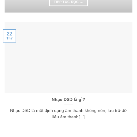
TIẾP TỤC ĐỌC
→
22
Th7
Nhạc DSD là gì?
Nhạc DSD là một định dạng âm thanh không nén, lưu trữ dữ
liệu âm thanh[...]