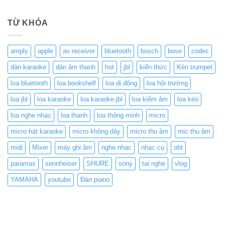
TỪ KHÓA
amply
apple
av receiver
bluetooth
bosch
bose
codec
dàn karaoke
dàn âm thanh
hot
jbl
kiến thức
Kèn trumpet
loa bluetooth
loa bookshelf
loa di động
loa hội trường
loa jbl
loa karaoke
loa karaoke jbl
loa kiểm âm
loa kéo
loa nghe nhạc
loa thanh
loa thông minh
micro
micro hát karaoke
micro không dây
micro thu âm
mic thu âm
midi
Mixer
máy ghi âm
nghe nhạc
nhạc cụ
obt
paramax
sennheiser
SHURE
sony
tai nghe
vlog
YAMAHA
youtube
Đàn piano