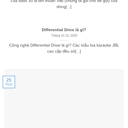
Loa bass 30 là tên thuần Việt (chúng ta gọi cho dễ gọi) của
dòng[...]
Differential Drive là gì?
Tháng 10 10, 2020
Công nghệ Differential Drive là gì? Các mẫu loa karaoke JBL
cao cấp đều sở[...]
25
Th11