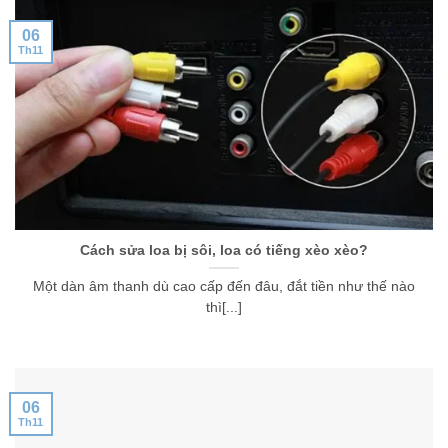
06
Th11
Cách sửa loa bị sôi, loa có tiếng xèo xèo?
Một dàn âm thanh dù cao cấp đến đâu, đắt tiền như thế nào
thì[...]
06
Th11