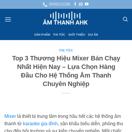
Bỏ
0889235298
qua
nội
dung
SẢN PHẨM
TIN TỨC
GIỚI THIỆU
DỰ ÁN
TIN TỨC
Top 3 Thương Hiệu Mixer Bán Chạy
Nhất Hiện Nay – Lựa Chọn Hàng
Đầu Cho Hệ Thống Âm Thanh
Chuyên Nghiệp
Mixer
là thiết bị trung tâm trong hầu hết các hệ thống âm
thanh từ
karaoke gia đình
, sân khấu biểu diễn, phòng thu
cho đến hội trường và sự kiện chuyên nghiệp. Một chiếc