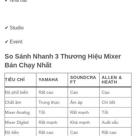
✔ Nhà hát
✔ Studio
✔ Event
So Sánh Nhanh 3 Thương Hiệu Mixer
Bán Chạy Nhất
SOUNDCRA
ALLEN &
TIÊU CHÍ
YAMAHA
FT
HEATH
Độ phổ biến
Rất cao
Cao
Cao
Chất âm
Trung thực
Ấm áp
Chi tiết
Mixer Analog
Tốt
Rất mạnh
Tốt
Mixer Digital
Rất mạnh
Khá mạnh
Xuất sắc
Độ bền
Rất cao
Cao
Rất cao