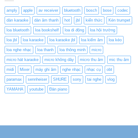
amply
apple
av receiver
bluetooth
bosch
bose
codec
dàn karaoke
dàn âm thanh
hot
jbl
kiến thức
Kèn trumpet
loa bluetooth
loa bookshelf
loa di động
loa hội trường
loa jbl
loa karaoke
loa karaoke jbl
loa kiểm âm
loa kéo
loa nghe nhạc
loa thanh
loa thông minh
micro
micro hát karaoke
micro không dây
micro thu âm
mic thu âm
midi
Mixer
máy ghi âm
nghe nhạc
nhạc cụ
obt
paramax
sennheiser
SHURE
sony
tai nghe
vlog
YAMAHA
youtube
Đàn piano