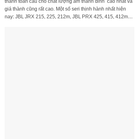
thanh toàn cầu cho chất lượng âm thanh đỉnh cao nhất và
giá thành cũng rất cao. Một số seri thịnh hành nhất hiện
nay: JBL JRX 215, 225, 212m, JBL PRX 425, 415, 412m…