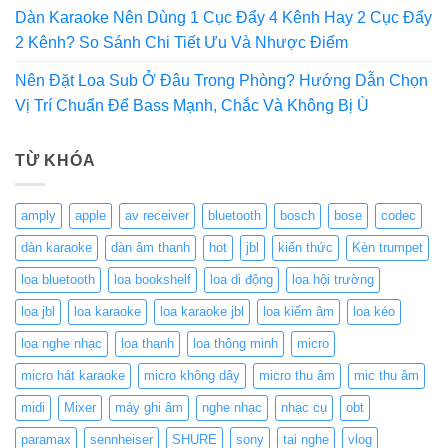
Dàn Karaoke Nên Dùng 1 Cục Đẩy 4 Kênh Hay 2 Cục Đẩy
2 Kênh? So Sánh Chi Tiết Ưu Và Nhược Điểm
Nên Đặt Loa Sub Ở Đâu Trong Phòng? Hướng Dẫn Chọn
Vị Trí Chuẩn Để Bass Mạnh, Chắc Và Không Bị Ù
TỪ KHÓA
amply
apple
av receiver
bluetooth
bosch
bose
codec
dàn karaoke
dàn âm thanh
hot
jbl
kiến thức
Kèn trumpet
loa bluetooth
loa bookshelf
loa di động
loa hội trường
loa jbl
loa karaoke
loa karaoke jbl
loa kiểm âm
loa kéo
loa nghe nhạc
loa thanh
loa thông minh
micro
micro hát karaoke
micro không dây
micro thu âm
mic thu âm
midi
Mixer
máy ghi âm
nghe nhạc
nhạc cụ
obt
paramax
sennheiser
SHURE
sony
tai nghe
vlog