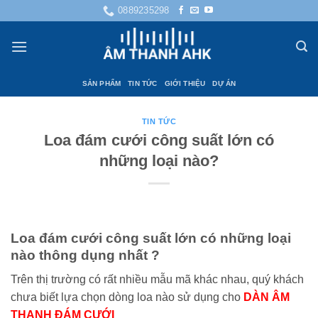
Bỏ
0889235298
qua
nội
dung
SẢN PHẨM
TIN TỨC
GIỚI THIỆU
DỰ ÁN
TIN TỨC
Loa đám cưới công suất lớn có
những loại nào?
Loa đám cưới công suất lớn có những loại
nào thông dụng nhất ?
Trên thị trường có rất nhiều mẫu mã khác nhau, quý khách
chưa biết lựa chọn dòng loa nào sử dụng cho
DÀN
ÂM
THANH ĐÁM CƯỚI