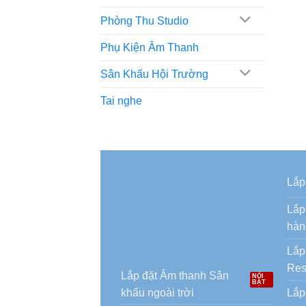
Phòng Thu Studio
Phụ Kiện Âm Thanh
Sân Khấu Hội Trường
Tai nghe
Lắp
Lắp
hàn
Lắp
Res
Lắp đặt Âm thanh Sân
khấu ngoài trời
Lắp