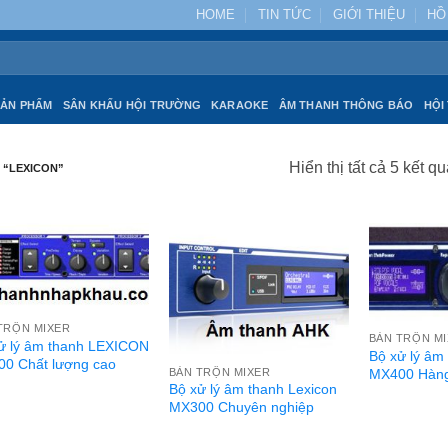
HOME
TIN TỨC
GIỚI THIỆU
HỒ
SẢN PHẨM
SÂN KHẤU HỘI TRƯỜNG
KARAOKE
ÂM THANH THÔNG BÁO
HỘI
Hiển thị tất cả 5 kết q
 “LEXICON”
TRỘN MIXER
BÀN TRỘN M
ử lý âm thanh LEXICON
Bộ xử lý âm
0 Chất lượng cao
BÀN TRỘN MIXER
MX400 Hàng
Bộ xử lý âm thanh Lexicon
MX300 Chuyên nghiệp