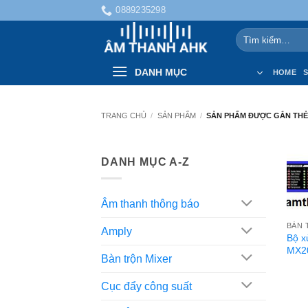
Bỏ
0889235298
qua
Tìm
nội
kiếm:
dung
DANH MỤC
HOME
TRANG CHỦ
/
SẢN PHẨM
/
SẢN PHẨM ĐƯỢC GẮN THẺ
DANH MỤC A-Z
Âm thanh thông báo
BÀN 
Amply
Bộ x
MX20
Bàn trộn Mixer
Cục đẩy công suất