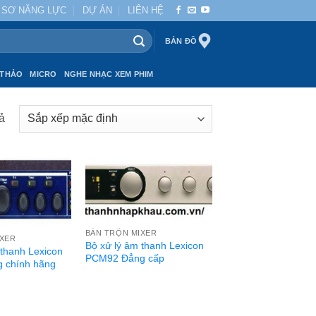
 SƠ NĂNG LỰC
DỰ ÁN
LIÊN HỆ
BẢN ĐỒ
 THẢO
MICRO
NGHE NHẠC XEM PHIM
uả
BÀN TRỘN MIXER
IXER
Bộ xử lý âm thanh Lexicon
 thanh Lexicon
PCM92 Đẳng cấp
 chính hãng