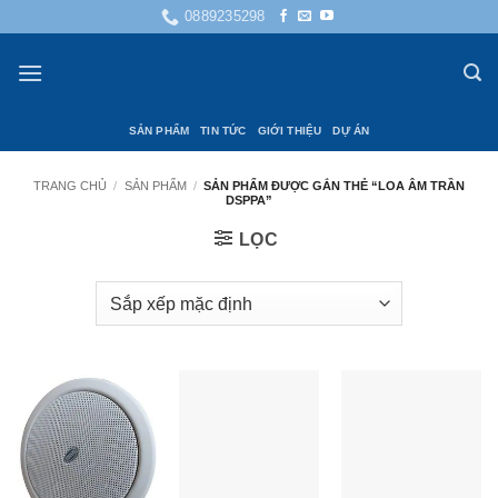
Bỏ
0889235298
qua
nội
dung
SẢN PHẨM
TIN TỨC
GIỚI THIỆU
DỰ ÁN
TRANG CHỦ
/
SẢN PHẨM
/
SẢN PHẨM ĐƯỢC GẮN THẺ “LOA ÂM TRẦN
DSPPA”
LỌC