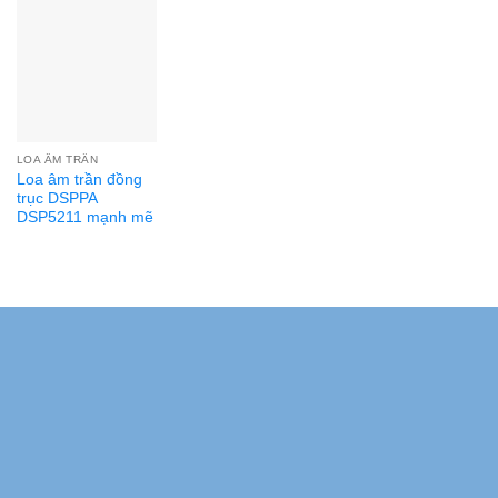
LOA ÂM TRẦN
Loa âm trần đồng
trục DSPPA
DSP5211 mạnh mẽ