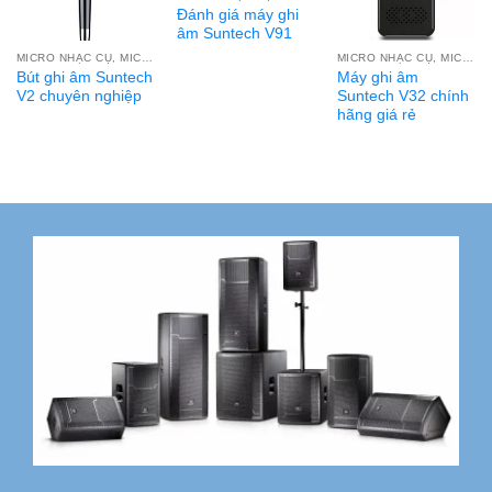
Đánh giá máy ghi
âm Suntech V91
MICRO NHẠC CỤ, MIC THU ÂM
MICRO NHẠC CỤ, MIC THU ÂM
Bút ghi âm Suntech
Máy ghi âm
V2 chuyên nghiệp
Suntech V32 chính
hãng giá rẻ